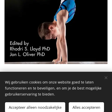
Wij gebruiken cookies om onze website goed te laten
StUDIO SAnTEE BV, Heistraat 107, 9100 Sint-Niklaas BTW
functioneren en te beveiligen, en om je de best mogelijke
BE.0778.782.316 , hallo@studiosantee.be
gebruikerservaring te bieden.
Alle rechten voorbehouden - 2020
Accepteer alleen noodzakelijke
Alles accepteren
Mogelijk gemaakt door
Webnode
Cookies