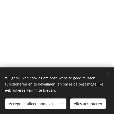
Wij gebruiken cookies om onze website goed te laten
StUDIO SAnTEE BV, Heistraat 107, 9100 Sint-Niklaas BTW
functioneren en te beveiligen, en om je de best mogelijke
BE.0778.782.316 , hallo@studiosantee.be
gebruikerservaring te bieden.
Alle rechten voorbehouden - 2020
Accepteer alleen noodzakelijke
Alles accepteren
Mogelijk gemaakt door
Webnode
Cookies