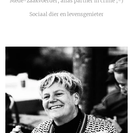
Mede-zaakvoerder, alias partner in crime ;-)
Sociaal dier en levensgenieter