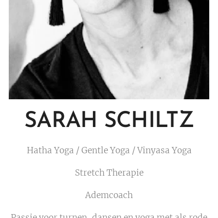
SARAH SCHILTZ
Hatha Yoga / Gentle Yoga / Vinyasa Yoga
Stretch Therapie
Ademcoach
Passie voor turnen, dansen en yoga met als rode