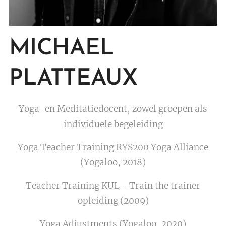
MICHAEL
PLATTEAUX
Yoga-en Meditatiedocent, zowel groepen als
individuele begeleiding
Yoga Teacher Training RYS200 Yoga Alliance
(Yogaloo, 2018)
Teacher Training KUL - Train the trainer
opleiding (2009)
Yoga Adjustments (Yogaloo, 2020)